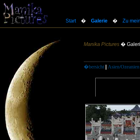
Start
�
Galerie
�
Zu mein
Manika Pictures
� Galer
�bersicht
|
Asien/Ozeanien