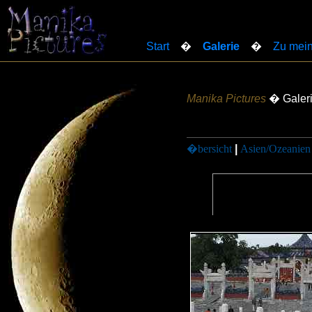
Start
�
Galerie
�
Zu mein
Manika Pictures
� Galer
�bersicht
|
Asien/Ozeanien