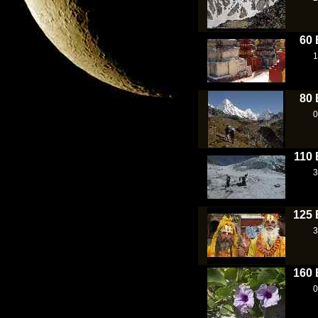
60 
1
80 
0
110 
3
125 
3
160 
0