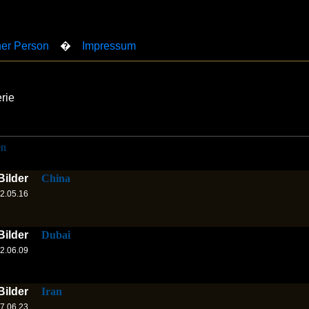
er Person
�
Impressum
rie
en
Bilder
China
2.05.16
Bilder
Dubai
2.06.09
Bilder
Iran
7.06.23