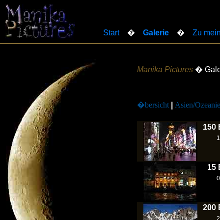
Start
�
Galerie
�
Zu mein
Manika Pictures
� Gale
�bersicht
|
Asien/Ozeani
150 
1
15 
0
200 
2