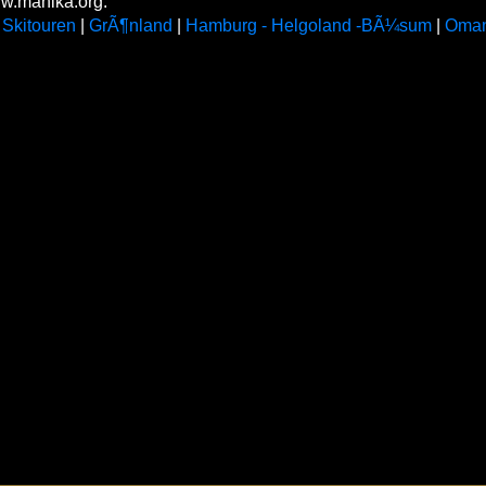
w.manika.org:
Skitouren
|
GrÃ¶nland
|
Hamburg - Helgoland -BÃ¼sum
|
Oman