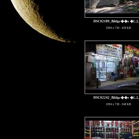
DSC02189_Bildgr��e �[..]
1094 x 730 - 428 KB
DSC02242_Bildgr��e �[..]
1094 x 730 - 348 KB