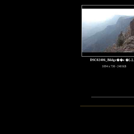
DSC02406_Bildgr��e �[..]
1094 x 730 - 248 KB