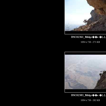
DSC02361_Bildgr��e �[..]
1094 x 730 - 271 KB
DSC02383_Bildgr��e �[..]
1094 x 730 - 282 KB