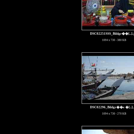
DSC02251SSS_Bildgr��[..]
.
1094 x 730 - 380 KB
DSC02296_Bildgr��e �[..]
1094 x 730 - 270 KB