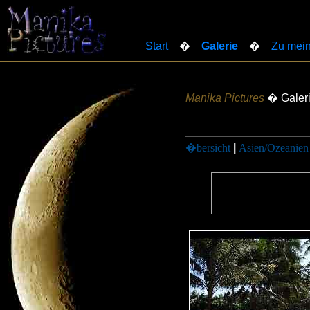
Start
�
Galerie
�
Zu mein
Manika Pictures
� Galer
�bersicht
|
Asien/Ozeanien