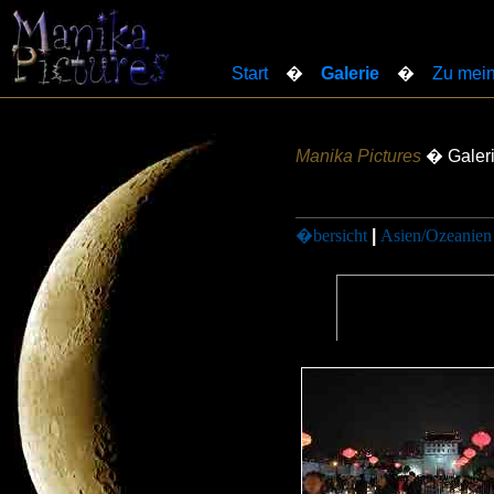
Start
�
Galerie
�
Zu mein
Manika Pictures
� Galer
�bersicht
|
Asien/Ozeanien