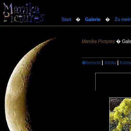
Start
�
Galerie
�
Zu mein
Manika Pictures
� Gale
�bersicht
|
Afrika
|
Kilim