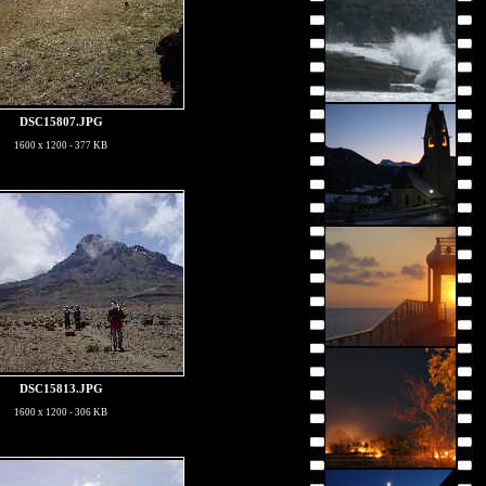
DSC15807.JPG
1600 x 1200 - 377 KB
DSC15813.JPG
1600 x 1200 - 306 KB