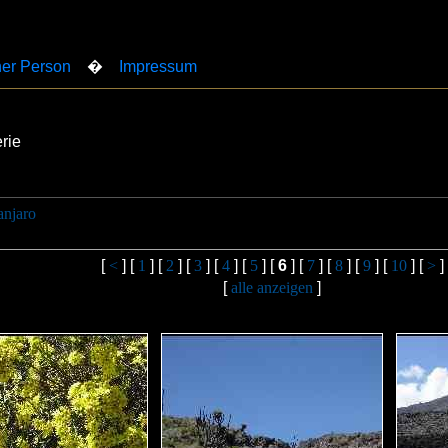
er Person
�
Impressum
rie
anjaro
[
<
] [
1
] [
2
] [
3
] [
4
] [
5
] [
6
] [
7
] [
8
] [
9
] [
10
] [
>
]
[
alle anzeigen
]