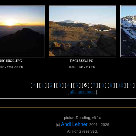
DSC15822.JPG
DSC15823.JPG
600 x 1200 - 93 KB
1600 x 1200 - 214 KB
[
<
] [
1
] [
2
] [
3
] [
4
] [
5
] [
6
] [
7
] [
8
] [
9
] [
10
] [
>
]
[
alle anzeigen
]
pic
ture
Z
loadin
g
, v6.1c
Andi Lehner
(c)
, 2001 - 2026
All rights reserved.