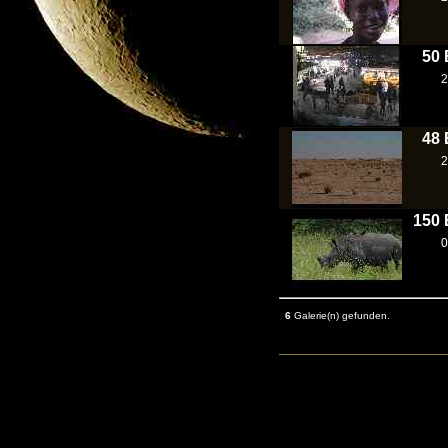
50 
2
48 
2
150 
0
6
Galerie(n) gefunden.