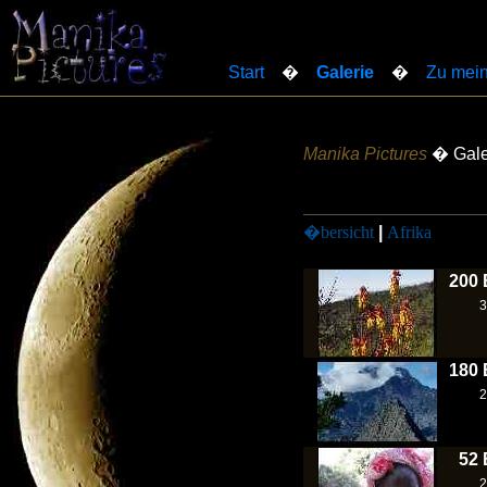
Start
�
Galerie
�
Zu mein
Manika Pictures
� Gale
�bersicht
|
Afrika
200 
3
180 
2
52 
2