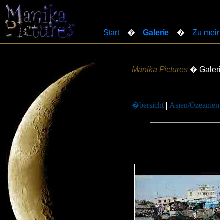
Start
�
Galerie
�
Zu mein
Manika Pictures
� Galer
�bersicht
|
Asien/Ozeanien