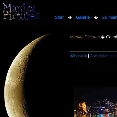
Start
�
Galerie
�
Zu mein
Manika Pictures
� Galer
�bersicht
|
Asien/Ozeanien