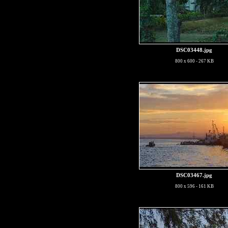
DSC03448.jpg
800 x 600 - 267 KB
DSC03467.jpg
800 x 596 - 161 KB