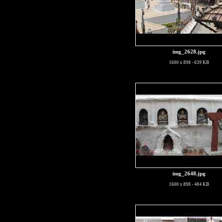
img_2628.jpg
1600 x 898 - 639 KB
img_2648.jpg
1600 x 898 - 484 KB