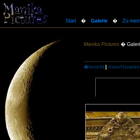
Start
�
Galerie
�
Zu mein
Manika Pictures
� Galer
�bersicht
|
Asien/Ozeanien