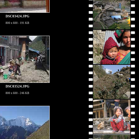
DSC03424.JPG
800 x 600 - 191 KB
DSC03524.JPG
800 x 600 - 246 KB