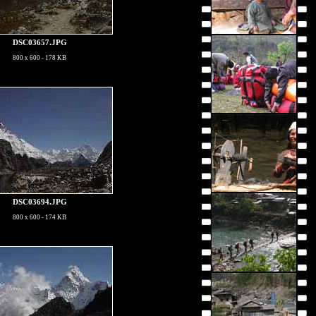
DSC03657.JPG
800 x 600 - 178 KB
DSC03694.JPG
800 x 600 - 174 KB