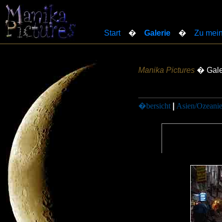
Start
�
Galerie
�
Zu mein
Manika Pictures
� Gale
�bersicht
|
Asien/Ozeani