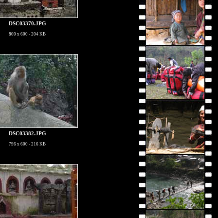
DSC03370.JPG
800 x 600 - 204 KB
DSC03382.JPG
796 x 600 - 216 KB