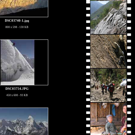
DSC03740-1.jpg
800 x 598 - 130 KB
DSC03754.JPG
450 x 600 - 93 KB