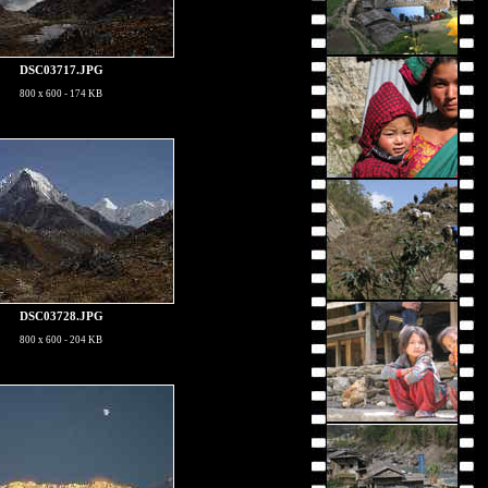
DSC03717.JPG
800 x 600 - 174 KB
DSC03728.JPG
800 x 600 - 204 KB