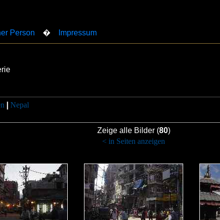
er Person
�
Impressum
rie
en
|
Nepal
Zeige alle Bilder (
80
)
< in Seiten anzeigen