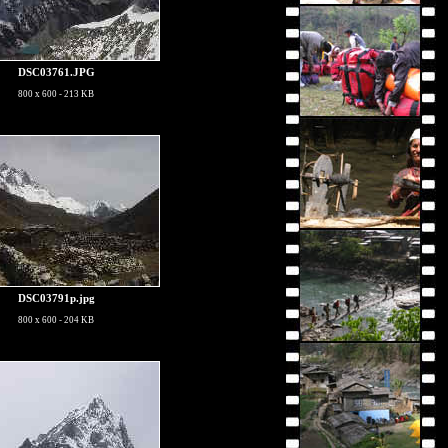
DSC03761.JPG
800 x 600 - 213 KB
DSC03791p.jpg
800 x 600 - 204 KB