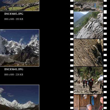
DSC03605.JPG
800 x 600 - 193 KB
DSC03641.JPG
800 x 600 - 226 KB