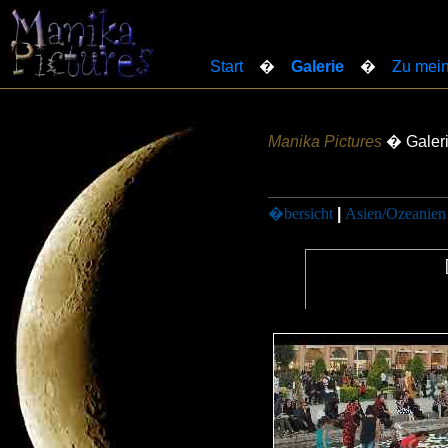
Start
�
Galerie
�
Zu mein
Manika Pictures
� Galer
�bersicht
|
Asien/Ozeanien