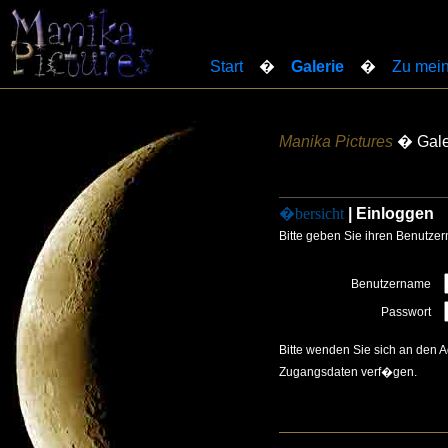
Start
�
Galerie
�
Zu mein
Manika Pictures
� Gale
�bersicht
| Einloggen
Bitte geben Sie ihren Benutze
Benutzername
Passwort
Bitte wenden Sie sich an den 
Zugangsdaten verf�gen.