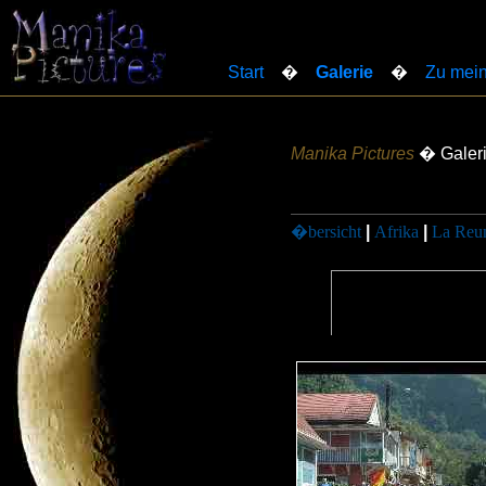
Start
�
Galerie
�
Zu mein
Manika Pictures
� Galer
�bersicht
|
Afrika
|
La Reu