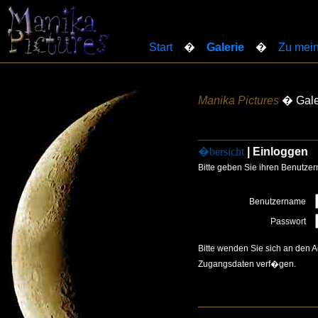
Start
�
Galerie
�
Zu mein
Manika Pictures
� Gale
�bersicht
| Einloggen
Bitte geben Sie ihren Benutze
Benutzername
Passwort
Bitte wenden Sie sich an den 
Zugangsdaten verf�gen.